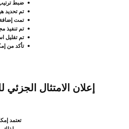
ضبط ترتيب
تم تحديد ه
تمت إضافة 
تم تنفيذ مج
تم تقليل ا
تأكد من إم
إعلان الامتثال الجزئي
تعتمد إمك