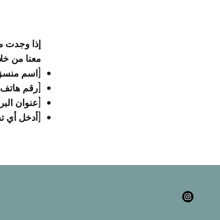
إذا وجدت م
معنا من خل
[اسم منسق 
[رقم هاتف 
[عنوان البر
[أدخل أي ت