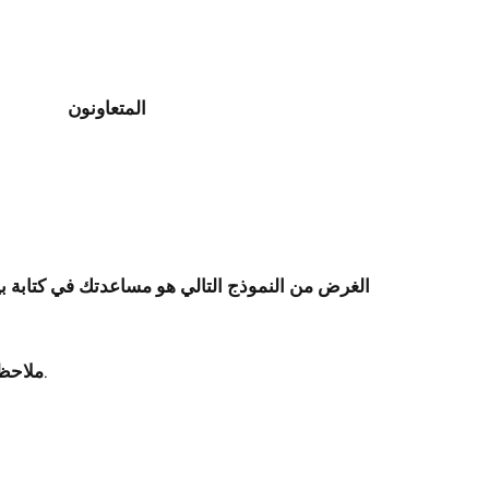
المتعاونون
الغرض من النموذج التالي هو مساعدتك في كتابة ب
*ملاحظة: تحتوي هذه الصفحة حاليًا على عدة أقسام. بعد الانتهاء من تعديل بيان إمكانية الوصول أدناه، يجب حذف هذا القسم.