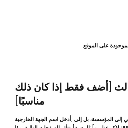
لموجودة على الموقع
الث [أضف فقط إذا كان ذلك
مناسبًا]
ي إلى المؤسسة، بل إلى [أدخل اسم الجهة الخارجية
المعنية]. تتأثر الصفحات التالية بهذا: [اذكر عناوين URL لهذه الصفحات]. لذلك، نعلن الامتثال الجزئي للمعيار الخاص بهذه