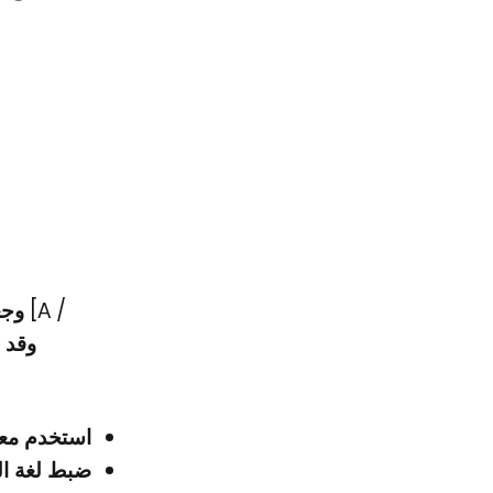
استخدم معا
ضبط لغة ال