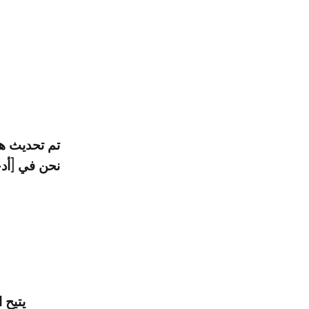
تم تحديث هذ
نحن في [أدخ
يتيح 