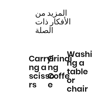
المزيد من
الأفكار ذات
الصلة
Washi
Carryi
Grindi
ng a
ng a
ng
table
scisso
Coffe
or
rs
e
chair