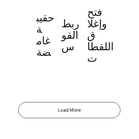
فتح
حقيب
وإغلا
ربط
ة
ق
القو
غام
اللقطا
س
ضة
ت
Load More