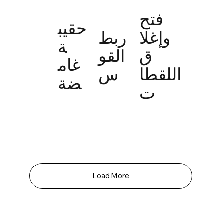
فتح
حقيب
وإغلا
ربط
ة
ق
القو
غام
اللقطا
س
ضة
ت
Load More