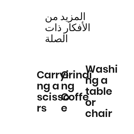
المزيد من
الأفكار ذات
الصلة
Washi
Carryi
Grindi
ng a
ng a
ng
table
scisso
Coffe
or
rs
e
chair