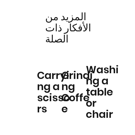
المزيد من
الأفكار ذات
الصلة
Washi
Carryi
Grindi
ng a
ng a
ng
table
scisso
Coffe
or
rs
e
chair