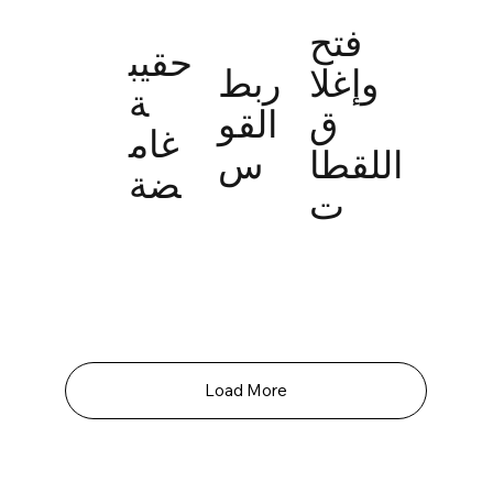
فتح
حقيب
وإغلا
ربط
ة
ق
القو
غام
اللقطا
س
ضة
ت
Load More