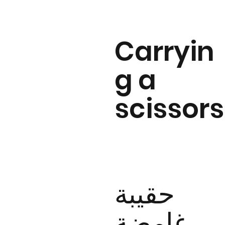
Carryin
g a
scissors
حقيبة
غامضة