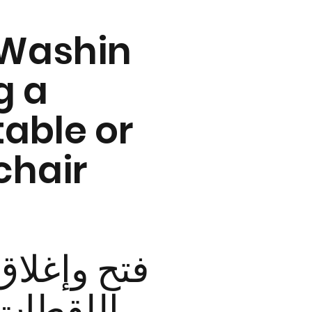
Washin
g a
table or
chair
فتح وإغلاق
اللقطات