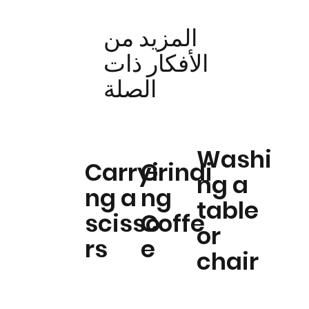
المزيد من
الأفكار ذات
الصلة
Washi
Carryi
Grindi
ng a
ng a
ng
table
scisso
Coffe
or
rs
e
chair