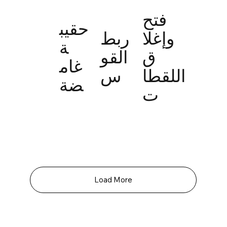
فتح
حقيب
وإغلا
ربط
ة
ق
القو
غام
اللقطا
س
ضة
ت
Load More