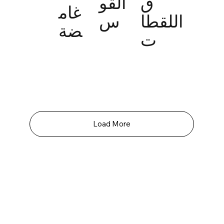
ق
القو
غام
اللقطا
س
ضة
ت
Load More