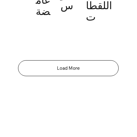
اللقطا
س
ضة
ت
Load More