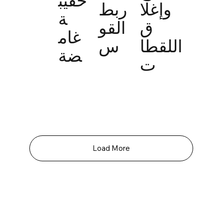
حقيب
وإغلا
ربط
ة
ق
القو
غام
اللقطا
س
ضة
ت
Load More