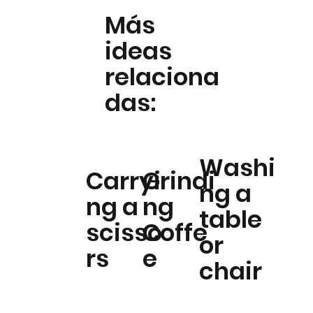
Más
ideas
relaciona
das:
Washi
Carryi
Grindi
ng a
ng a
ng
table
scisso
Coffe
or
rs
e
chair