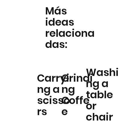
Más
ideas
relaciona
das:
Washi
Carryi
Grindi
ng a
ng a
ng
table
scisso
Coffe
or
rs
e
chair