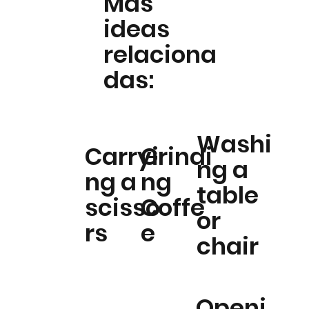
Más
ideas
relaciona
das:
Washi
Carryi
Grindi
ng a
ng a
ng
table
scisso
Coffe
or
rs
e
chair
Openi