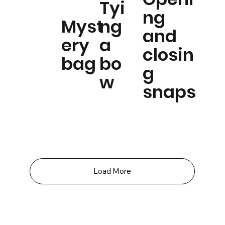
Tyi
ng
Myst
ng
and
ery
a
closin
bag
bo
g
w
snaps
Load More