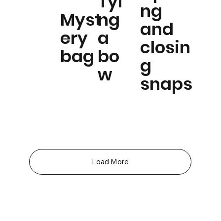
Tyi
ng
Myst
ng
and
ery
a
closin
bag
bo
g
w
snaps
Load More