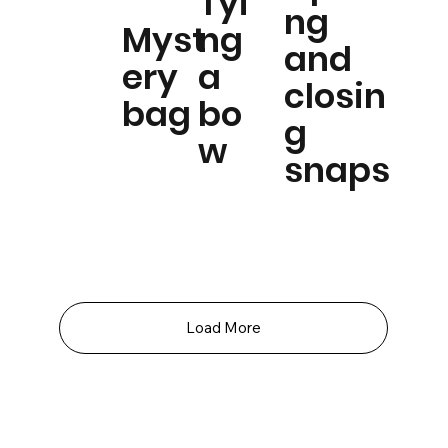
Tyi
ng
Myst
ng
and
ery
a
closin
bag
bo
g
w
snaps
Load More