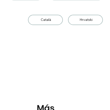
Català
Hrvatski
Más