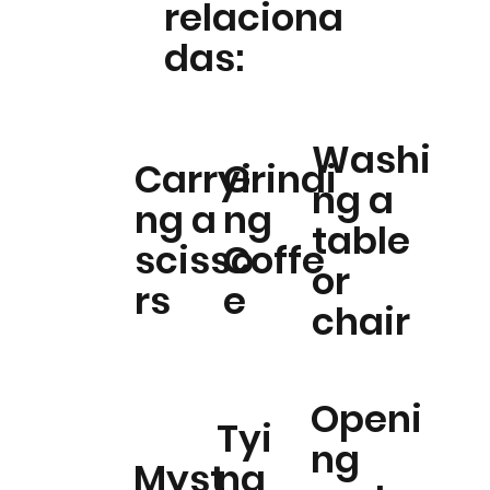
relaciona
das:
Washi
Carryi
Grindi
ng a
ng a
ng
table
scisso
Coffe
or
rs
e
chair
Openi
Tyi
ng
Myst
ng