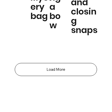
and
ery
a
closin
bag
bo
g
w
snaps
Load More