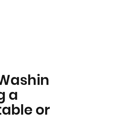
Washin
g a
table or