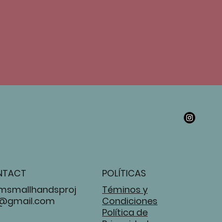
NTACT
POLÍTICAS
msmallhandsproj
Téminos y
@gmail.com
Condiciones
Política de