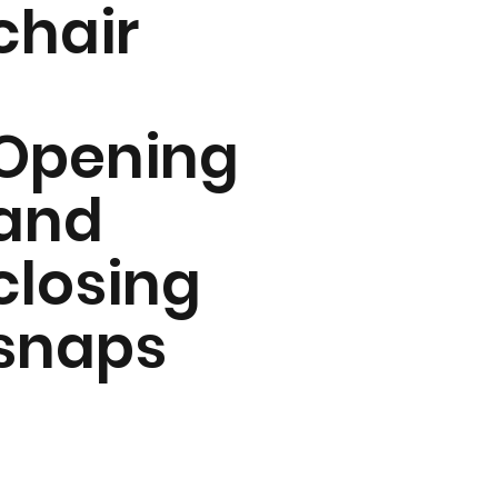
chair
Opening
and
closing
snaps