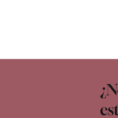
¿N
es