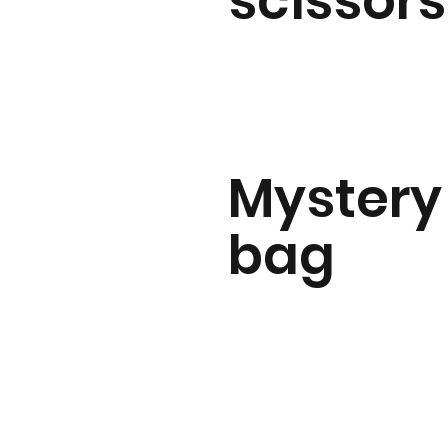
scissors
Mystery
bag