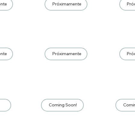
nte
Próximamente
Pró
nte
Próximamente
Pró
Coming Soon!
Comi