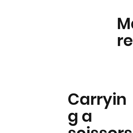
M
r
Carryin
g a