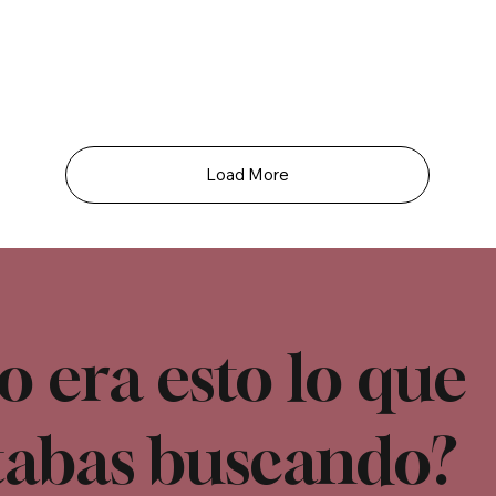
Load More
o era esto lo que
tabas buscando?